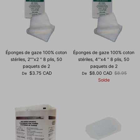
Éponges de gaze 100% coton
Éponges de gaze 100% coton
stériles, 2''''x2 '' 8 plis, 50
stériles, 4'''x4 '' 8 plis, 50
paquets de 2
paquets de 2
Prix habituel
Prix soldé
Prix habituel
$3.75 CAD
$8.00 CAD
$8.95
De
De
Solde