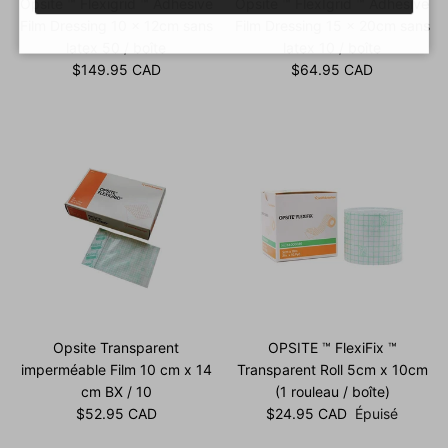
Opsite ™ Flexigrid ™ Adhesive
Opsite ™ FlexIgrid ™ Adhesive
Film Dressing 10 x 12cm sans
Film Dressing 15 x 20cm sans
latex 50 / boîte
latex 10 / boîte
Prix habituel
Prix habituel
$149.95 CAD
$64.95 CAD
Opsite Transparent
OPSITE ™ FlexiFix ™
imperméable Film 10 cm x 14
Transparent Roll 5cm x 10cm
cm BX / 10
(1 rouleau / boîte)
Prix habituel
Prix habituel
$52.95 CAD
$24.95 CAD
Épuisé