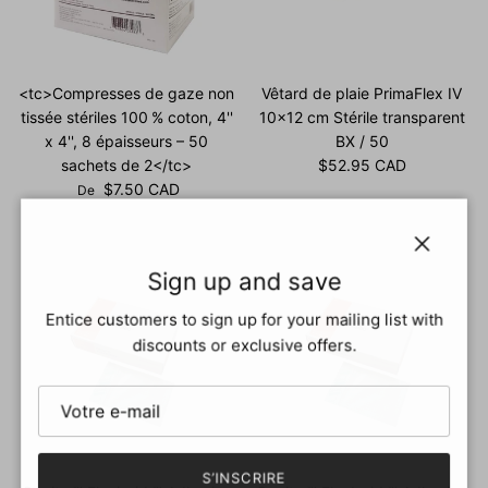
<tc>Compresses de gaze non
Vêtard de plaie PrimaFlex IV
tissée stériles 100 % coton, 4''
10x12 cm Stérile transparent
x 4'', 8 épaisseurs – 50
BX / 50
Prix habituel
sachets de 2</tc>
$52.95 CAD
Prix habituel
$7.50 CAD
De
Fermer
Sign up and save
Entice customers to sign up for your mailing list with
discounts or exclusive offers.
S’INSCRIRE