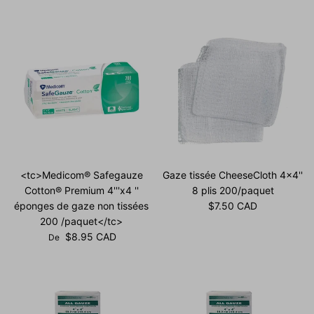
<tc>Medicom® Safegauze
Gaze tissée CheeseCloth 4x4''
Cotton® Premium 4'''x4 ''
8 plis 200/paquet
Prix habituel
éponges de gaze non tissées
$7.50 CAD
200 /paquet</tc>
Prix habituel
$8.95 CAD
De