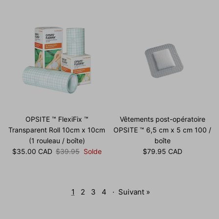
OPSITE ™ FlexiFix ™
Vêtements post-opératoire
Transparent Roll 10cm x 10cm
OPSITE ™ 6,5 cm x 5 cm 100 /
(1 rouleau / boîte)
boîte
Prix soldé
Prix habituel
Prix habituel
$35.00 CAD
$39.95
Solde
$79.95 CAD
1
2
3
4
·
Suivant »