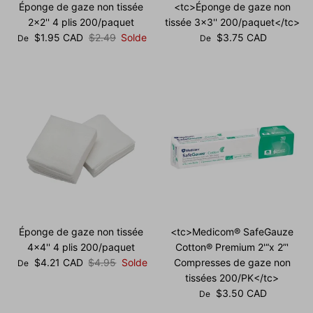
Éponge de gaze non tissée
<tc>Éponge de gaze non
2x2'' 4 plis 200/paquet
tissée 3x3'' 200/paquet</tc>
Prix soldé
Prix habituel
Prix habituel
$1.95 CAD
$2.49
Solde
$3.75 CAD
De
De
Éponge de gaze non tissée
<tc>Medicom® SafeGauze
4x4'' 4 plis 200/paquet
Cotton® Premium 2'“x 2”'
Prix soldé
Prix habituel
$4.21 CAD
$4.95
Solde
Compresses de gaze non
De
tissées 200/PK</tc>
Prix habituel
$3.50 CAD
De