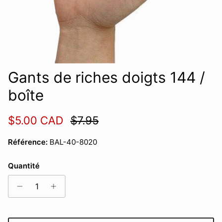
Gants de riches doigts 144 /
boîte
Prix soldé
Prix habituel
$5.00 CAD
$7.95
Référence:
BAL-40-8020
Quantité