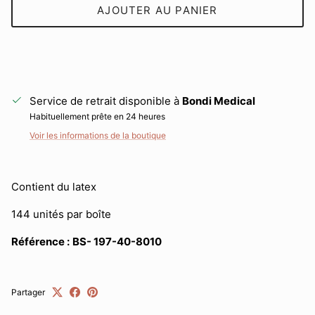
AJOUTER AU PANIER
Service de retrait disponible à
Bondi Medical
Habituellement prête en 24 heures
Voir les informations de la boutique
Contient du latex
Fermer
Sign up and save
144 unités par boîte
Entice customers to sign up for your mailing list with
Référence :
BS-
197-40-8010
discounts or exclusive offers.
Partager