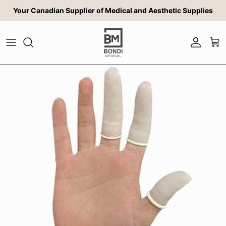
Aller au contenu
Your Canadian Supplier of Medical and Aesthetic Supplies
Compte
Pan
Passer aux informations produits