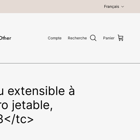
Langue
Français
Other
Compte
Recherche
Panier
 extensible à
ro jetable,
8</tc>