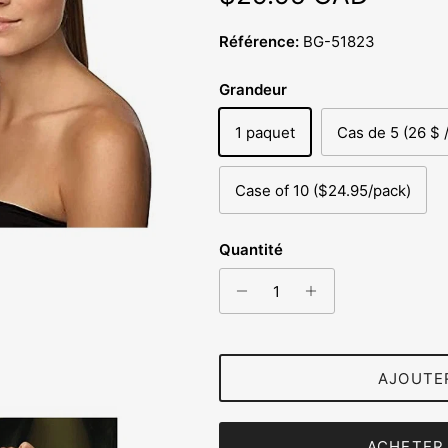
Référence:
BG-51823
Grandeur
1 paquet
Cas de 5 (26 $ 
Case of 10 ($24.95/pack)
Quantité
AJOUTE
ACHETER