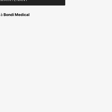
 à
Bondi Medical
Fermer
or