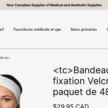
Your Canadian Supplier of Medical and Aesthetic Supplies
il
Fournitures médicale et spa
Soins primaires
 48</tc>
<tc>Bandeau
fixation Velc
paquet de 4
Prix habituel
$29.95 CAD