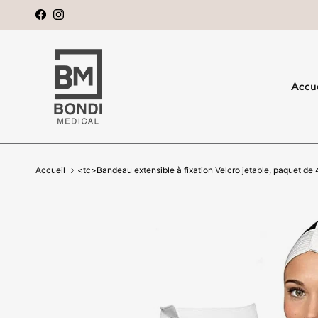
Aller au contenu
Facebook
Instagram
Accue
Accueil
<tc>Bandeau extensible à fixation Velcro jetable, paquet de
Passer aux informations produits