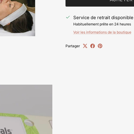
Service de retrait disponible
Habituellement prête en 24 heures
Voir les informations de la boutique
Partager
Sign up and save
ntice customers to sign up for your mailing list with discounts 
exclusive offers.
S’INSCRIRE